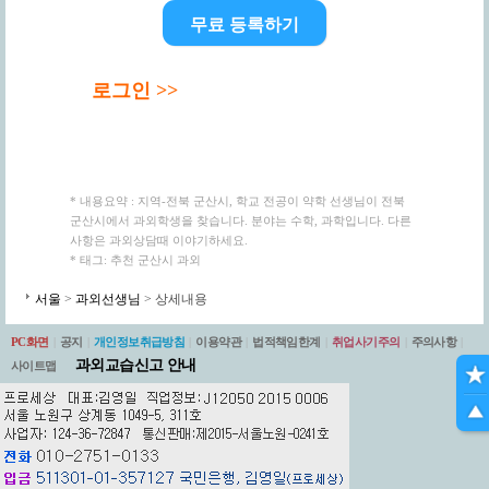
무료 등록하기
로그인 >>
* 내용요약 : 지역-전북 군산시, 학교 전공이 약학 선생님이 전북
군산시에서 과외학생을 찾습니다. 분야는 수학, 과학입니다. 다른
사항은 과외상담때 이야기하세요.
* 태그: 추천 군산시 과외
서울
>
과외선생님
> 상세내용
PC화면
|
공지
|
개인정보취급방침
|
이용약관
|
법적책임한계
|
취업사기주의
|
주의사항
|
과외교습신고 안내
사이트맵