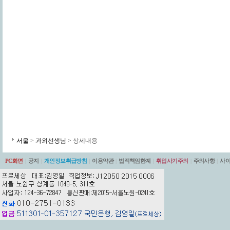
서울
>
과외선생님
> 상세내용
PC화면
|
공지
|
개인정보취급방침
|
이용약관
|
법적책임한계
|
취업사기주의
|
주의사항
|
사