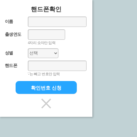
핸드폰확인
이름
출생연도
4자리 숫자만 입력
성별
핸드폰
'-'는 빼고 번호만 입력