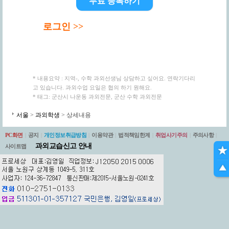
무료 등록하기
로그인 >>
* 내용요약 : 지역-, 수학 과외선생님 상담하고 싶어요. 연락기다리
고 있습니다. 과외수업 요일은 협의 하기 원해요.
* 태그: 군산시 나운동 과외전문, 군산 수학 과외전문
서울
>
과외학생
> 상세내용
PC화면
|
공지
|
개인정보취급방침
|
이용약관
|
법적책임한계
|
취업사기주의
|
주의사항
|
과외교습신고 안내
사이트맵